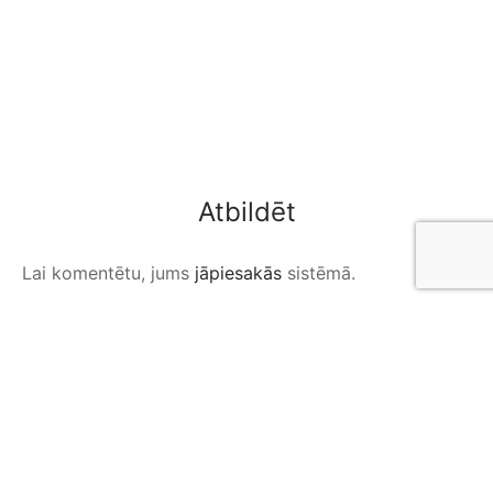
Atbildēt
Lai komentētu, jums
jāpiesakās
sistēmā.