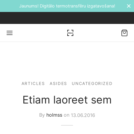
Jaunums! Digitālo termotransfēru izgatavošana!
Back
DUKTI
ARTICLES
ASIDES
UNCATEGORIZED
āti
Etiam laoreet sem
etes
By
holmss
on
13.06.2016
ālie transfēri