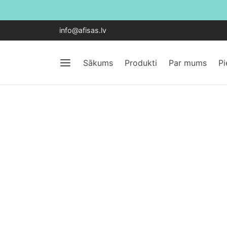
info@afisas.lv
Sākums
Produkti
Par mums
P