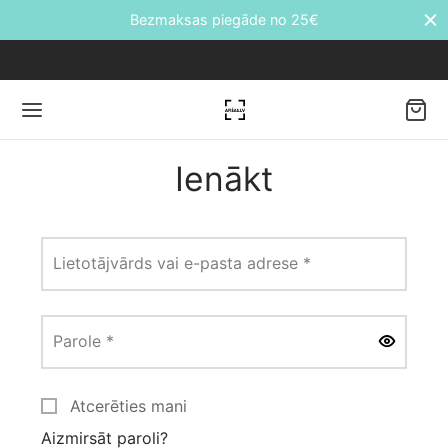
Bezmaksas piegāde no 25€
Ienākt
Back
Obligāts
DUKTI
Lietotājvārds vai e-pasta adrese
*
āti
Obligāts
Parole
*
etes
Atcerēties mani
ālie transfēri
Aizmirsāt paroli?