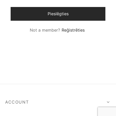
spalvas
Pieslēgties
Not a member?
Reģistrēties
ACCOUNT