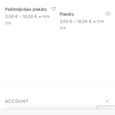
spalvas
Pašlīmējošais plakāts
Plakāts
Price
3,00
€
–
18,00
€
ar PVN
Price
3,00
€
–
18,00
€
ar PVN
range:
21%
range:
21%
3,00 €
3,00 €
through
through
18,00 €
18,00 €
ACCOUNT