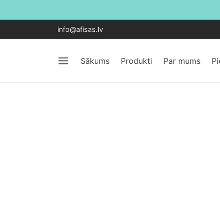
info@afisas.lv
Sākums
Produkti
Par mums
P