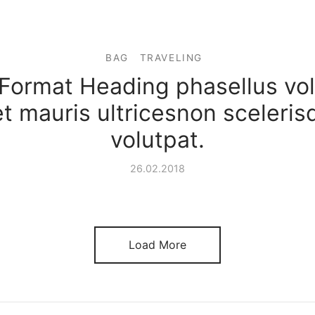
BAG
TRAVELING
Format Heading phasellus vo
t mauris ultricesnon scelerisq
volutpat.
26.02.2018
Load More