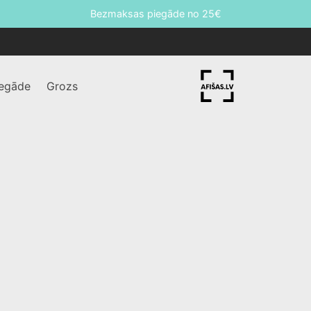
Jaunums! Digitālo termotransfēru izgatavošana!
iegāde
Grozs