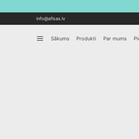
info@afisas.lv
Sākums
Produkti
Par mums
P