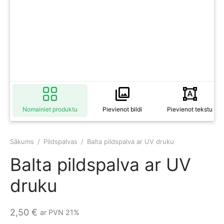
spalvas
0
0
Nomainiet produktu
Pievienot bildi
Pievienot tekstu
Sākums
/
Pildspalvas
/
Balta pildspalva ar UV druku
Balta pildspalva ar UV
druku
2,50
€
ar PVN 21%