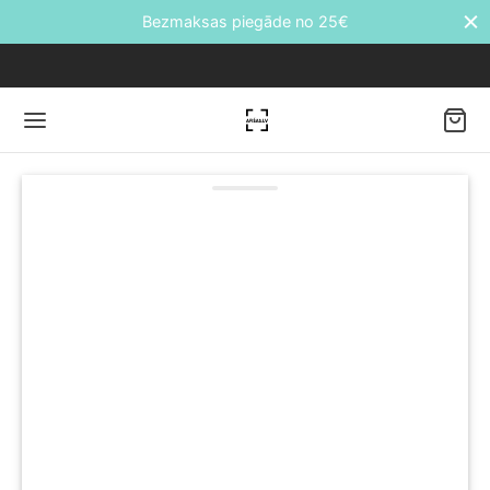
Bezmaksas piegāde no 25€
Back
DUKTI
āti
etes
ālie transfēri