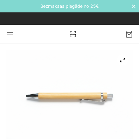
Bezmaksas piegāde no 25€
Back
DUKTI
āti
etes
ālie transfēri