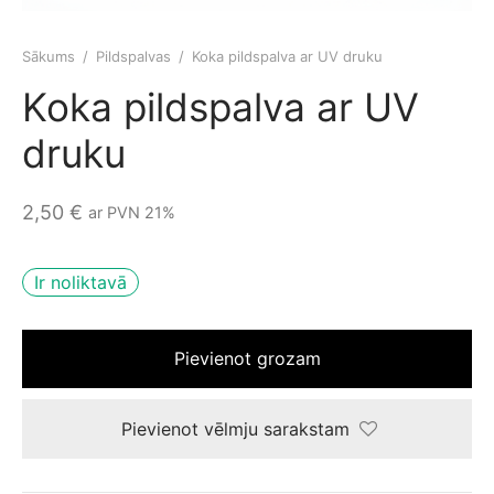
spalvas
Sākums
/
Pildspalvas
/
Koka pildspalva ar UV druku
Koka pildspalva ar UV
druku
2,50
€
ar PVN 21%
Ir noliktavā
Pievienot grozam
Pievienot vēlmju sarakstam