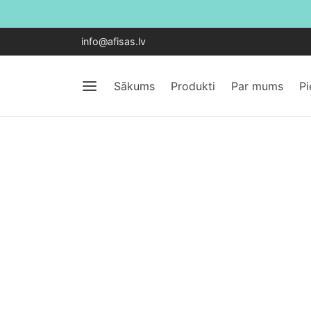
info@afisas.lv
Sākums
Produkti
Par mums
P