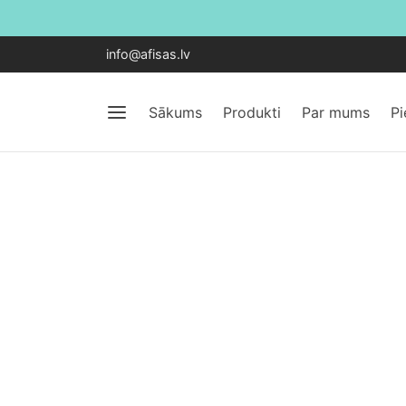
info@afisas.lv
Sākums
Produkti
Par mums
P