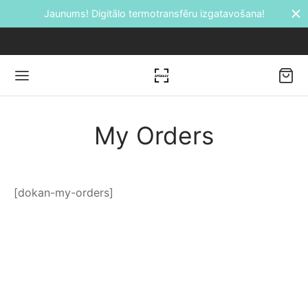
Jaunums! Digitālo termotransfēru izgatavošana!
My Orders
Back
DUKTI
[dokan-my-orders]
āti
etes
ālie transfēri