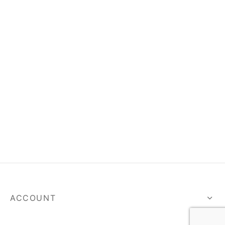
spalvas
ACCOUNT