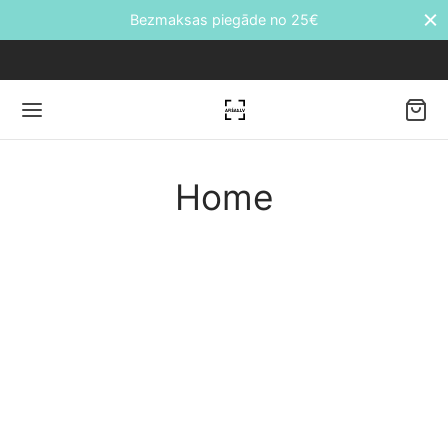
Bezmaksas piegāde no 25€
Home
Back
DUKTI
āti
etes
ālie transfēri