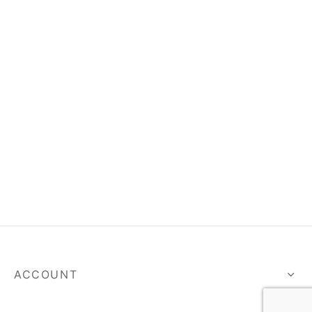
spalvas
ACCOUNT