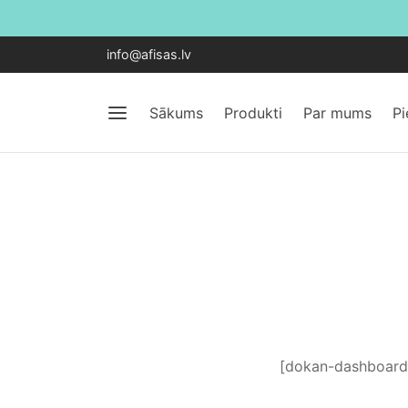
info@afisas.lv
Sākums
Produkti
Par mums
P
[dokan-dashboard